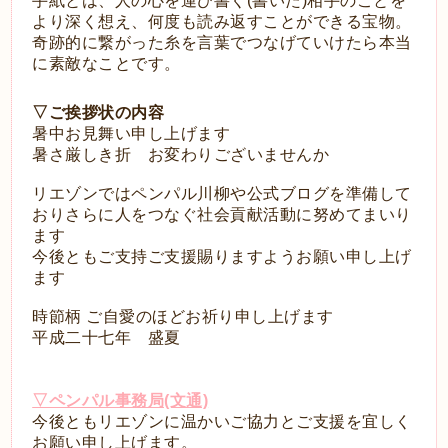
手紙とは、人の心を運び書く(書いた)相手のことを
より深く想え、何度も読み返すことができる宝物。
奇跡的に繋がった糸を言葉でつなげていけたら本当
に素敵なことです。
▽ご挨拶状の内容
暑中お見舞い申し上げます
暑さ厳しき折 お変わりございませんか
リエゾンではペンパル川柳や公式ブログを準備して
おりさらに人をつなぐ社会貢献活動に努めてまいり
ます
今後ともご支持ご支援賜りますようお願い申し上げ
ます
時節柄 ご自愛のほどお祈り申し上げます
平成二十七年 盛夏
▽ペンパル事務局(文通)
今後ともリエゾンに温かいご協力とご支援を宜しく
お願い申し上げます。