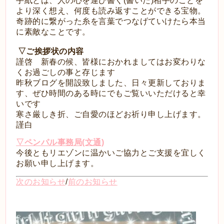
手紙とは、人の心を運び書く(書いた)相手のことを
より深く想え、何度も読み返すことができる宝物。
奇跡的に繋がった糸を言葉でつなげていけたら本当
に素敵なことです。
▽ご挨拶状の内容
謹啓 新春の候、皆様におかれましてはお変わりな
くお過ごしの事と存じます
昨秋ブログを開設致しました、日々更新しておりま
す、ぜひ時間のある時にでもご覧いいただけると幸
いです
寒さ厳しき折、ご自愛のほどお祈り申し上げます。
謹白
▽ペンパル事務局(文通)
今後ともリエゾンに温かいご協力とご支援を宜しく
お願い申し上げます。
次のお知らせ
/
前のお知らせ