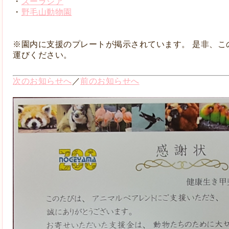
・
ズーラシア
・
野毛山動物園
※園内に支援のプレートが掲示されています。 是非、こ
運びください。
次のお知らせへ
／
前のお知らせへ