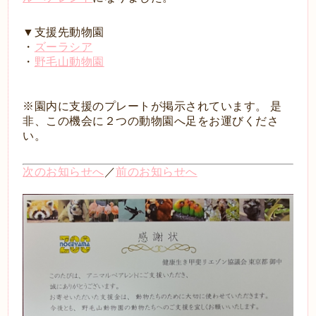
▼支援先動物園
・
ズーラシア
・
野毛山動物園
※園内に支援のプレートが掲示されています。 是
非、この機会に２つの動物園へ足をお運びくださ
い。
次のお知らせへ
／
前のお知らせへ