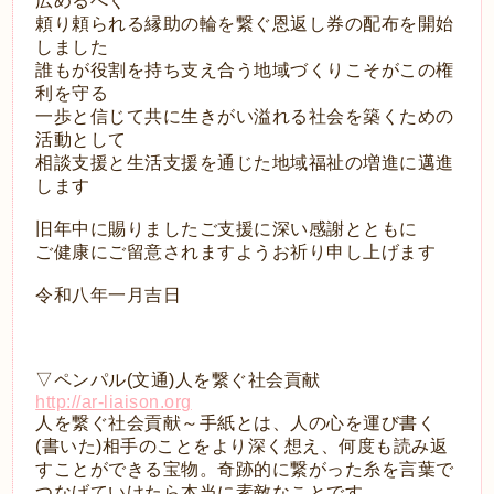
広めるべく
頼り頼られる縁助の輪を繋ぐ恩返し券の配布を開始
しました
誰もが役割を持ち支え合う地域づくりこそがこの権
利を守る
一歩と信じて共に生きがい溢れる社会を築くための
活動として
相談支援と生活支援を通じた地域福祉の増進に邁進
します
旧年中に賜りましたご支援に深い感謝とともに
ご健康にご留意されますようお祈り申し上げます
令和八年一月吉日
▽ペンパル(文通)人を繋ぐ社会貢献
http://ar-liaison.org
人を繋ぐ社会貢献～手紙とは、人の心を運び書く
(書いた)相手のことをより深く想え、何度も読み返
すことができる宝物。奇跡的に繋がった糸を言葉で
つなげていけたら本当に素敵なことです。