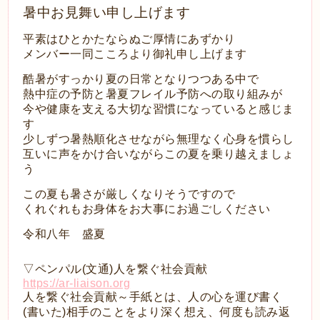
暑中お見舞い申し上げます
平素はひとかたならぬご厚情にあずかり
メンバー一同こころより御礼申し上げます
酷暑がすっかり夏の日常となりつつある中で
熱中症の予防と暑夏フレイル予防への取り組みが
今や健康を支える大切な習慣になっていると感じま
す
少しずつ暑熱順化させながら無理なく心身を慣らし
互いに声をかけ合いながらこの夏を乗り越えましょ
う
この夏も暑さが厳しくなりそうですので
くれぐれもお身体をお大事にお過ごしください
令和八年 盛夏
▽ペンパル(文通)人を繋ぐ社会貢献
https://ar-liaison.org
人を繋ぐ社会貢献～手紙とは、人の心を運び書く
(書いた)相手のことをより深く想え、何度も読み返