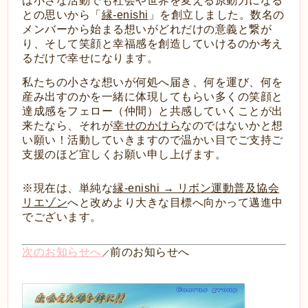
は小さな活動でも社会や世界を変える原動力になる
との思いから「
縁-e
nishi
」を創立しました。数名の
メンバーから始まる想いがどれだけの意義と繋が
り、そして笑顔と幸福感を創造していけるのか考え
るだけで幸せになります。
私たちの小さな想いが何処へ届き、何を運び、何を
産み出すのかを一緒に体現してもらい多くの笑顔と
達成感をフェロー（仲間）と共感していくことが出
来たなら、それが
幸せのかけら
なのではないかと想
い願い！活動していきますので温かい目でご支持ご
支援のほど宜しくお願い申し上げます。
※現在は、単純な
縁-enishi → リボン運動普及協会
リエゾン
へと改めより大きな目標へ向かって邁進中
でございます。
次のお知らせへ
前のお知らせへ
／