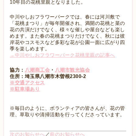
10年目の花桃里親となりました。
中川やしおフラワーパークでは、春には河川敷で
「花桃まつり」が毎年開催され、満開の花桃と菜の
花の共演だけでなく、様々な催しや屋台なども楽し
めます。また春の花桃まつりだけでなく、秋には彼
岸花やコスモスなど多彩な花が公園一面に広がり四
季を楽しめます。
→中川やしおフラワーパーク花桃里親の記事へ
協力：
八潮商工会
・
八潮市観光協会
住所：埼玉県八潮市木曽根2300-2
※交通アクセス
※駐車場あり
※毎日のように、ボランティアの皆さんが、花の管
理、草取りや清掃活動を行ってくださっています。
次のお知らせへ
／
前のお知らせへ