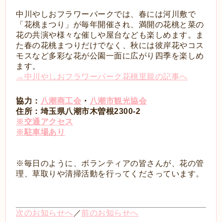
中川やしおフラワーパークでは、春には河川敷で
「花桃まつり」が毎年開催され、満開の花桃と菜の
花の共演や様々な催しや屋台なども楽しめます。ま
た春の花桃まつりだけでなく、秋には彼岸花やコス
モスなど多彩な花が公園一面に広がり四季を楽しめ
ます。
→中川やしおフラワーパーク花桃里親の記事へ
協力：
八潮商工会
・
八潮市観光協会
住所：埼玉県八潮市木曽根2300-2
※交通アクセス
※駐車場あり
※毎日のように、ボランティアの皆さんが、花の管
理、草取りや清掃活動を行ってくださっています。
次のお知らせへ
／
前のお知らせへ