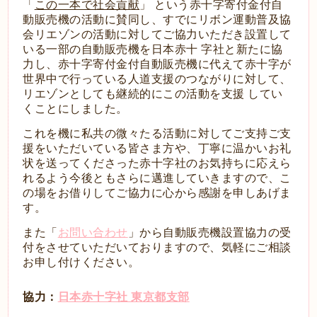
「
この一本で社会貢献
」 という赤十字寄付金付自
動販売機の活動に賛同し、すでにリボン運動普及協
会リエゾンの活動に対してご協力いただき設置して
いる一部の自動販売機を日本赤十 字社と新たに協
力し、赤十字寄付金付自動販売機に代えて赤十字が
世界中で行っている人道支援のつながりに対して、
リエゾンとしても継続的にこの活動を支援 してい
くことにしました。
これを機に私共の微々たる活動に対してご支持ご支
援をいただいている皆さま方や、丁寧に温かいお礼
状を送ってくださった赤十字社のお気持ちに応えら
れるよう今後ともさらに邁進していきますので、こ
の場をお借りしてご協力に心から感謝を申しあげま
す。
また「
お問い合わせ
」から自動販売機設置協力の受
付をさせていただいておりますので、気軽にご相談
お申し付けください。
協力：
日本赤十字社 東京都支部